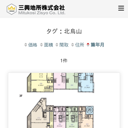
不動産の売買、賃貸、仲介、管理
三興地所株式会社
タグ：北烏山
価格
面積
間取
住所
築年月
1件