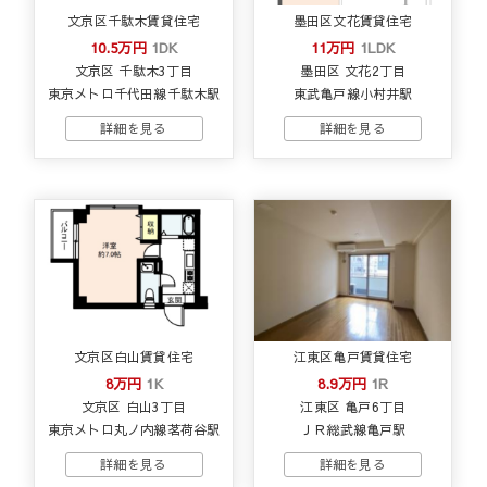
文京区千駄木賃貸住宅
墨田区文花賃貸住宅
10.5万円
1DK
11万円
1LDK
文京区 千駄木3丁目
墨田区 文花2丁目
東京メトロ千代田線千駄木駅
東武亀戸線小村井駅
文京区白山賃貸住宅
江東区亀戸賃貸住宅
8万円
1K
8.9万円
1R
文京区 白山3丁目
江東区 亀戸6丁目
東京メトロ丸ノ内線茗荷谷駅
ＪＲ総武線亀戸駅