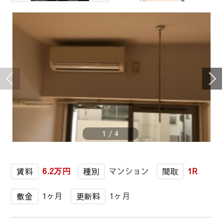
1
/
4
6.2万円
マンション
1R
賃料
種別
間取
1ヶ月
1ヶ月
敷金
更新料