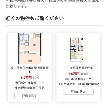
と致します。
近くの物件もご覧ください
埼玉県春日部市粕壁東賃貸住
川口市芝塚原賃貸住宅
宅
8.6万円
3LDK
6.7万円
1DK
川口市 芝塚原2丁目
春日部市 粕壁東2丁目
ＪＲ京浜東北・根岸線南浦和駅
東武伊勢崎線春日部駅