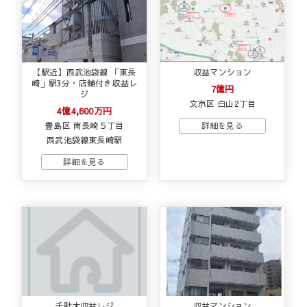
【駅近】西武池袋線 「東長
収益マンション
崎」駅3分・店舗付き収益レ
7億円
ジ
文京区 白山2丁目
4億4,600万円
豊島区 南長崎５丁目
西武池袋線東長崎駅
千駄木収益レジ
収益マンション