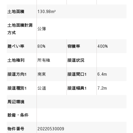
130.98m²
土地面積
土地面積計測
公簿
方式
80%
400%
建ぺい率
容積率
所有権
土地権利
接道状況
南東
6.4m
接道方向1
接道間口1
公道
7.2m
接道種別1
接道幅員1
周辺環境
設備・条件
20220530009
物件番号