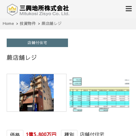
不動産の売買、賃貸、仲介、管理
Home
投資物件
蕨店舗レジ
三興地所株式会社
店舗付住宅
蕨店舗レジ
1
/
1
1億5,800万円
店舗付住宅
価格
種別