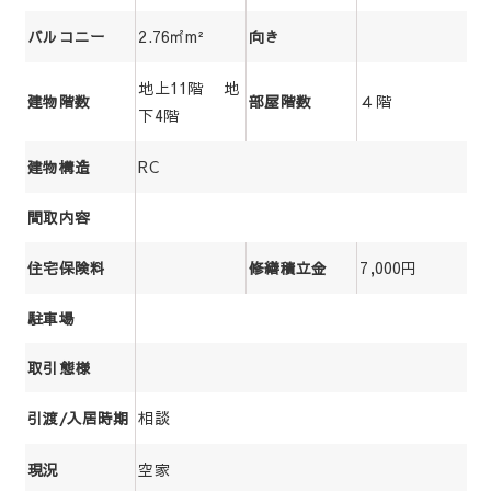
2.76㎡m²
バルコニー
向き
地上11階 地
４階
建物階数
部屋階数
下4階
RC
建物構造
間取内容
7,000円
住宅保険料
修繕積立金
駐車場
取引態様
相談
引渡/入居時期
空家
現況