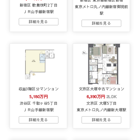
新宿区 歌舞伎町2丁目
東京メトロ丸ノ内線新宿御苑前
ＪＲ山手線新宿駅
駅
収益3階区分マンション
文京区大塚中古マンション
5,180万円
6,390万円
2LDK
渋谷区 千駄ヶ谷5丁目
文京区 大塚5丁目
ＪＲ山手線新宿駅
東京メトロ丸ノ内線新大塚駅