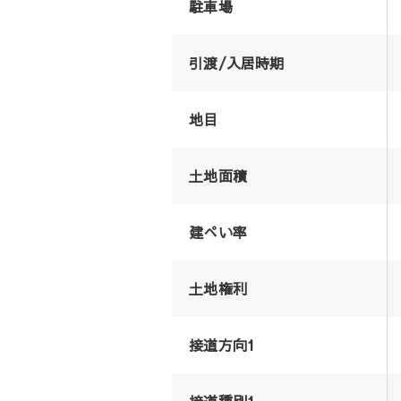
駐車場
引渡/入居時期
地目
土地面積
建ぺい率
土地権利
接道方向1
接道種別1