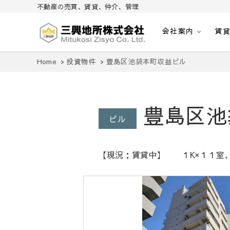
不動産の売買、賃貸、仲介、管理
会社案内
賃
不動産の売買、賃貸、仲介、管理
三興地所株式会社
Home
投資物件
豊島区池袋本町収益ビル
豊島区池
ビル
【現況：賃貸中】 １K×１１室、