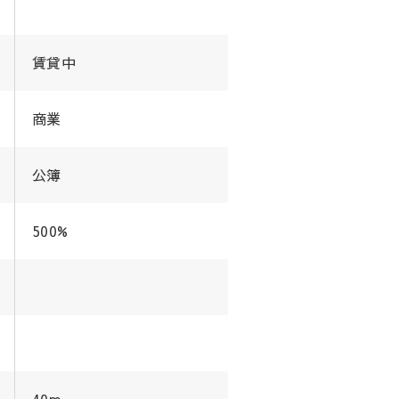
賃貸中
商業
公簿
500%
40m