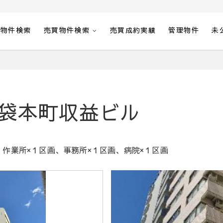
貸物件検索
売買物件検索
売買成約実績
管理物件
未
袋本町収益ビル
作業所×１区画、事務所×１区画、病院×１区画