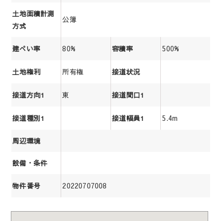
土地面積計測
公簿
方式
80%
500%
建ぺい率
容積率
所有権
土地権利
接道状況
東
接道方向1
接道間口1
5.4m
接道種別1
接道幅員1
周辺環境
設備・条件
20220707008
物件番号