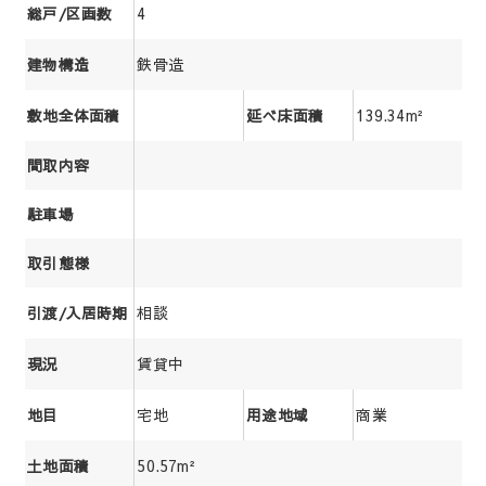
4
総戸/区画数
鉄骨造
建物構造
139.34m²
敷地全体面積
延べ床面積
間取内容
駐車場
取引態様
相談
引渡/入居時期
賃貸中
現況
宅地
商業
地目
用途地域
50.57m²
土地面積