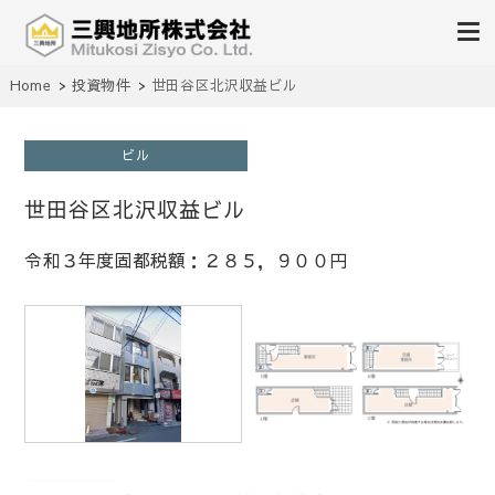
不動産の売買、賃貸、仲介、管理
Home
投資物件
世田谷区北沢収益ビル
三興地所株式会社
ビル
世田谷区北沢収益ビル
令和３年度固都税額：２８５，９００円