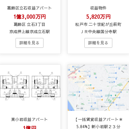
葛飾区立石収益アパート
収益物件
1億3,000万円
5,820万円
葛飾区 立石3丁目
松戸市 二十世紀が丘萩町
京成押上線京成立石駅
ＪＲ中央線国分寺駅
東小岩収益アパート
【一括賃貸収益アパート＊
5.84%】新小岩駅２３分
1億円