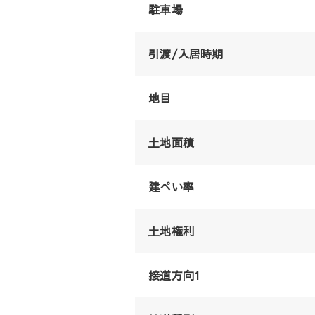
駐車場
引渡/入居時期
地目
土地面積
建ぺい率
土地権利
接道方向1