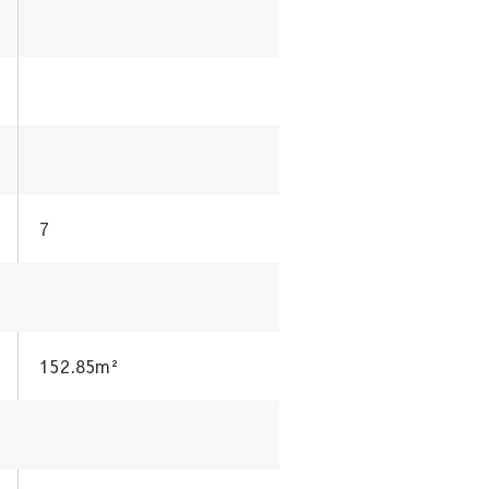
7
152.85m²