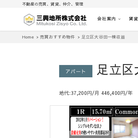
不動産の売買、賃貸、仲介、管理
会社案内
賃
不動産の売買、賃貸、仲介、管理
三興地所株式会社
Home
売買おすすめ物件
足立区大谷田一棟収益
足立区
アパート
地代:37,200円/月 446,400円/年