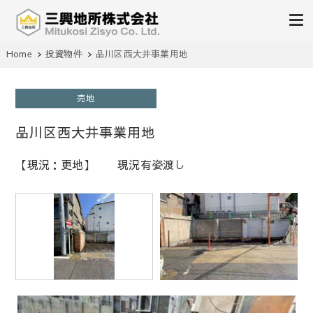
不動産の売買、賃貸、仲介、管理
Home
投資物件
品川区西大井事業用地
三興地所株式会社
売地
品川区西大井事業用地
【現況：更地】 現況有姿渡し