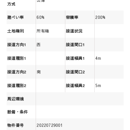
公簿
方式
60%
200%
建ぺい率
容積率
所有権
土地権利
接道状況
西
接道方向1
接道間口1
4m
接道種別1
接道幅員1
南
接道方向2
接道間口2
5m
接道種別2
接道幅員2
周辺環境
設備・条件
20220729001
物件番号