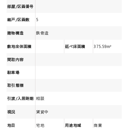
部屋/区画番号
5
総戸/区画数
鉄骨造
建物構造
375.59m²
敷地全体面積
延べ床面積
間取内容
駐車場
取引態様
相談
引渡/入居時期
賃貸中
現況
宅地
商業
地目
用途地域