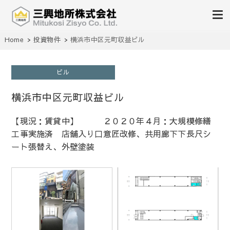
不動産の売買、賃貸、仲介、管理
Home
投資物件
横浜市中区元町収益ビル
三興地所株式会社
ビル
横浜市中区元町収益ビル
【現況：賃貸中】 ２０２０年４月：大規模修繕
工事実施済 店舗入り口意匠改修、共用廊下下長尺シ
ート張替え、外壁塗装