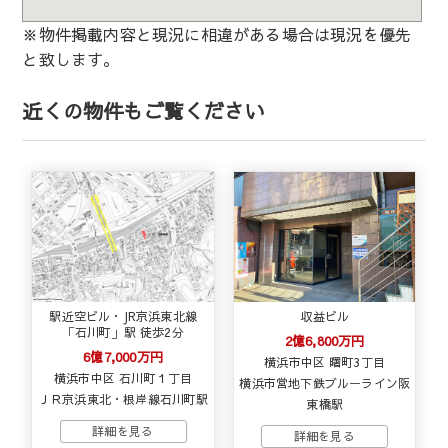
※物件掲載内容と現況に相違がある場合は現況を優先
と致します。
近くの物件もご覧ください
駅近空ビル・JR京浜東北線
収益ビル
「石川町」駅 徒歩2分
2億6,800万円
6億7,000万円
横浜市中区 曙町3丁目
横浜市中区 石川町１丁目
横浜市営地下鉄ブルーライン阪
ＪＲ京浜東北・根岸線石川町駅
東橋駅