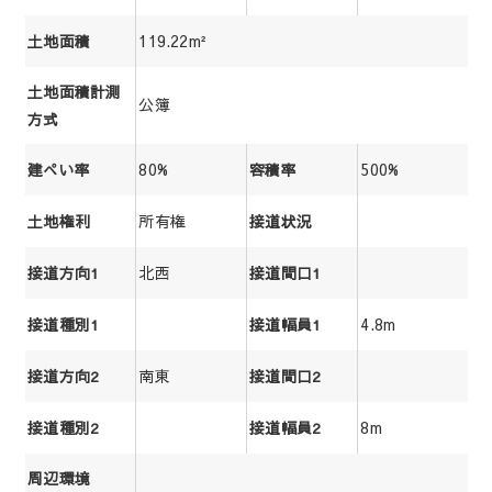
119.22m²
土地面積
土地面積計測
公簿
方式
80%
500%
建ぺい率
容積率
所有権
土地権利
接道状況
北西
接道方向1
接道間口1
4.8m
接道種別1
接道幅員1
南東
接道方向2
接道間口2
8m
接道種別2
接道幅員2
周辺環境