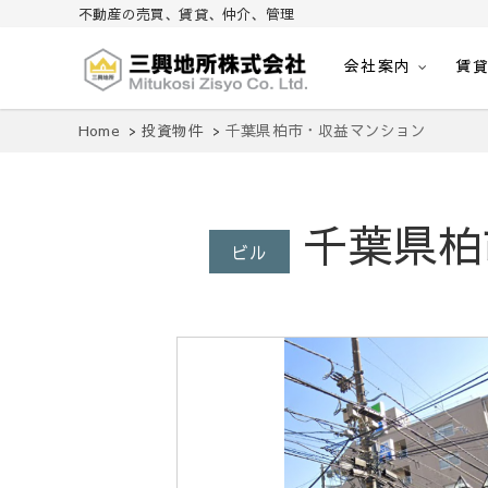
不動産の売買、賃貸、仲介、管理
会社案内
賃
不動産の売買、賃貸、仲介、管理
三興地所株式会社
Home
投資物件
千葉県柏市・収益マンション
千葉県柏
ビル