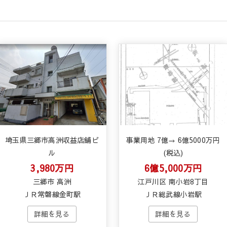
埼玉県三郷市高洲収益店舗ビ
事業用地 7億→ 6億5000万円
ル
(税込)
3,980万円
6億5,000万円
三郷市 高洲
江戸川区 南小岩8丁目
ＪＲ常磐線金町駅
ＪＲ総武線小岩駅