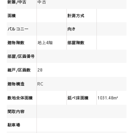
中古
新築/中古
面積
計測方式
バルコニー
向き
地上4階
建物階数
部屋階数
部屋/区画番号
28
総戸/区画数
RC
建物構造
1031.48m²
敷地全体面積
延べ床面積
間取内容
駐車場