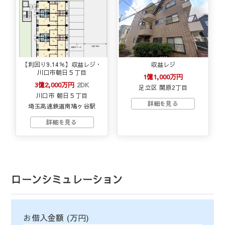
【利回り9.14％】収益レジ・
収益レジ
川口市朝日５丁目
1億1,000万円
3億2,000万円
2DK
足立区 関原2丁目
川口市 朝日５丁目
埼玉高速鉄道南鳩ヶ谷駅
ローンシミュレーション
お借入金額 (万円)