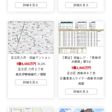
足立区六月・収益マンション
【駅近】収益レジ・「西新井
大使西」駅5分
5億8,000万円
3LDK
5億2,800万円
足立区 六月２丁目
足立区 西新井６丁目
東武伊勢崎線竹ノ塚駅
日暮里舎人ライナー西新井大師
西駅