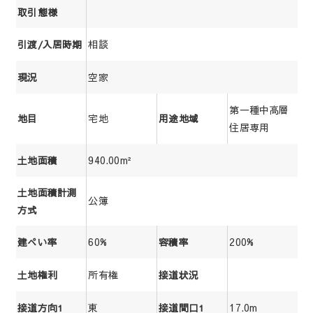
取引態様
相談
引渡/入居時期
空家
現況
第一種中高層
宅地
地目
用途地域
住居専用
940.00m²
土地面積
土地面積計測
公簿
方式
60%
200%
建ぺい率
容積率
所有権
土地権利
接道状況
東
17.0m
接道方向1
接道間口1