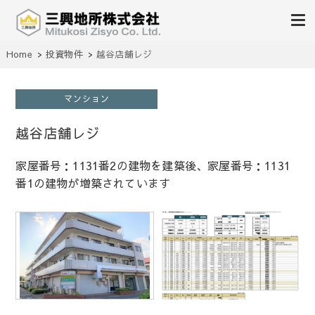
不動産の売買、賃貸、仲介、管理
Home
投資物件
越谷店舗レジ
三興地所株式会社
マンション
越谷店舗レジ
家屋番号：1131番2の建物を建築後、家屋番号：1131
番1の建物が増築されています
1
/
1