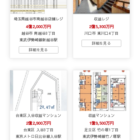
埼玉県越谷市南越谷店舗レジ
収益レジ
4億2,000万円
2億5,300万円
越谷市 南越谷3丁目
川口市 東川口4丁目
東武伊勢崎線新越谷駅
台東区入谷収益マンシュン
収益マンシュン
2億2,900万円
1億9,500万円
台東区 入谷3丁目
足立区 竹の塚1丁目
東京メトロ日比谷線入谷駅
東武伊勢崎線竹ノ塚駅