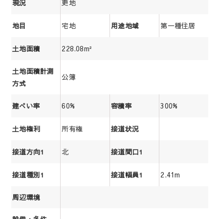
更地
現況
宅地
第一種住居
地目
用途地域
228.08m²
土地面積
土地面積計測
公簿
方式
60%
300%
建ぺい率
容積率
所有権
土地権利
接道状況
北
接道方向1
接道間口1
2.41m
接道種別1
接道幅員1
周辺環境