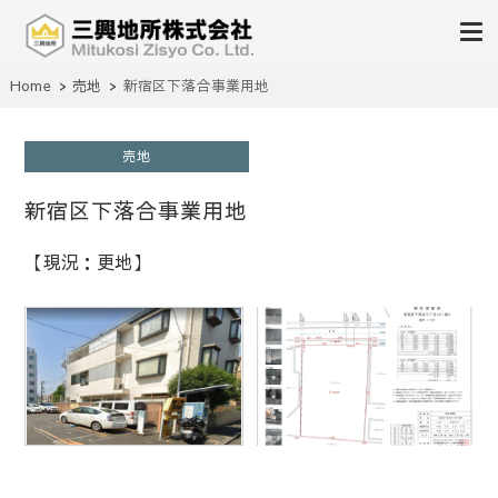
不動産の売買、賃貸、仲介、管理
Home
売地
新宿区下落合事業用地
三興地所株式会社
売地
新宿区下落合事業用地
【現況：更地】
1
/
1