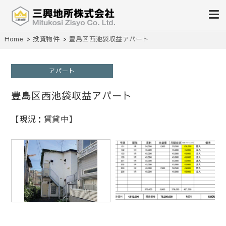
不動産の売買、賃貸、仲介、管理
Home
投資物件
豊島区西池袋収益アパート
三興地所株式会社
アパート
豊島区西池袋収益アパート
【現況：賃貸中】
1
/
1