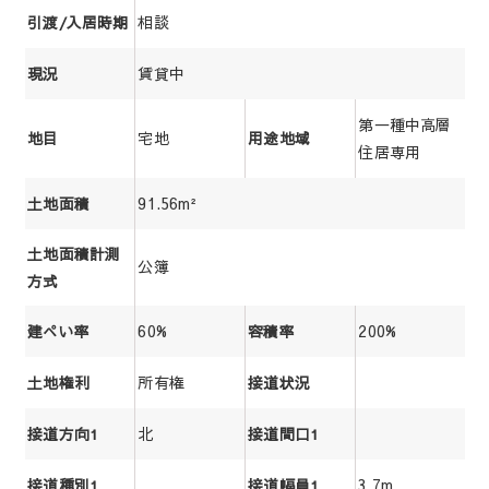
相談
引渡/入居時期
賃貸中
現況
第一種中高層
宅地
地目
用途地域
住居専用
91.56m²
土地面積
土地面積計測
公簿
方式
60%
200%
建ぺい率
容積率
所有権
土地権利
接道状況
北
接道方向1
接道間口1
3.7m
接道種別1
接道幅員1