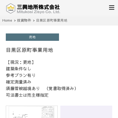
不動産の売買、賃貸、仲介、管理
Home
投資物件
目黒区原町事業用地
三興地所株式会社
売地
目黒区原町事業用地
【現況：更地】
建築条件なし
参考プラン有り
確定測量済み
須藤菅被越境あり （覚書取得済み）
司法書士は売主様指定