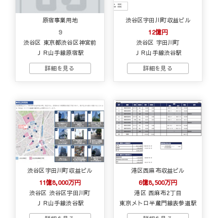
原宿事業用地
渋谷区宇田川町収益ビル
9
12億円
渋谷区 東京都渋谷区神宮前
渋谷区 宇田川町
ＪＲ山手線原宿駅
ＪＲ山手線渋谷駅
渋谷区宇田川町収益ビル
港区西麻布収益ビル
11億8,000万円
6億8,500万円
渋谷区 渋谷区宇田川町
港区 西麻布2丁目
ＪＲ山手線渋谷駅
東京メトロ半蔵門線表参道駅