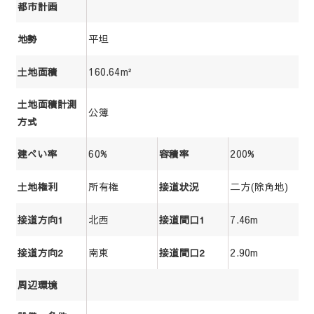
都市計画
平坦
地勢
160.64m²
土地面積
土地面積計測
公簿
方式
60%
200%
建ぺい率
容積率
所有権
二方(除角地)
土地権利
接道状況
北西
7.46m
接道方向1
接道間口1
南東
2.90m
接道方向2
接道間口2
周辺環境