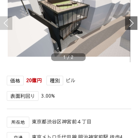
1
/
2
20億円
ビル
価格
種別
3.00%
表面利回り
東京都渋谷区神宮前４丁目
所在地
東京メトロ千代田線 明治神宮前駅 徒歩4
交通