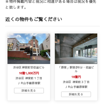
※物件掲載内容と現況に相違がある場合は現況を優先
と致します。
近くの物件もご覧ください
渋谷区神宮前空収益ビル
「原宿」駅徒歩8分・収益ビ
ル
16億1,000万円
16億円
渋谷区 神宮前１丁目
渋谷区 神宮前３丁目
ＪＲ山手線原宿駅
ＪＲ山手線原宿駅