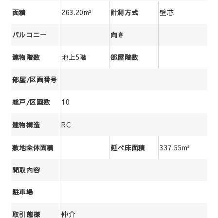
263.20m²
壁芯
面積
計測方式
バルコニー
向き
地上5階
建物階数
部屋階数
部屋/区画番号
10
総戸/区画数
RC
建物構造
337.55m²
敷地全体面積
延べ床面積
間取内容
駐車場
仲介
取引態様