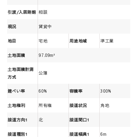
相談
引渡/入居時期
賃貸中
現況
宅地
準工業
地目
用途地域
97.09m²
土地面積
土地面積計測
公簿
方式
60%
300%
建ぺい率
容積率
所有権
角地
土地権利
接道状況
北
接道方向1
接道間口1
6m
接道種別1
接道幅員1