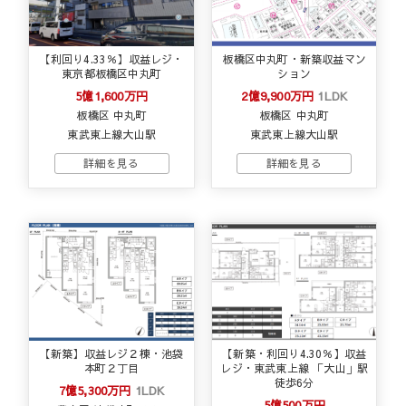
【利回り4.33％】収益レジ・
板橋区中丸町・新築収益マン
東京都板橋区中丸町
ション
5億1,600万円
2億9,900万円
1LDK
板橋区 中丸町
板橋区 中丸町
東武東上線大山駅
東武東上線大山駅
【新築】収益レジ２棟・池袋
【新築・利回り4.30％】収益
本町２丁目
レジ・東武東上線 「大山」駅
徒歩6分
7億5,300万円
1LDK
5億500万円