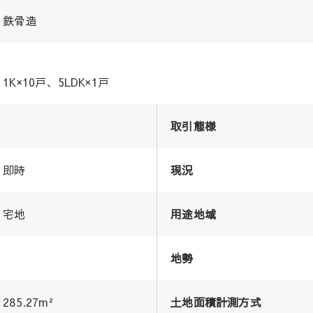
鉄骨造
1K×10戸、5LDK×1戸
取引態様
即時
現況
宅地
用途地域
地勢
285.27m²
土地面積計測方式