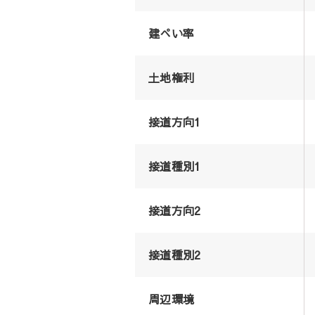
建ぺい率
土地権利
接道方向1
接道種別1
接道方向2
接道種別2
周辺環境