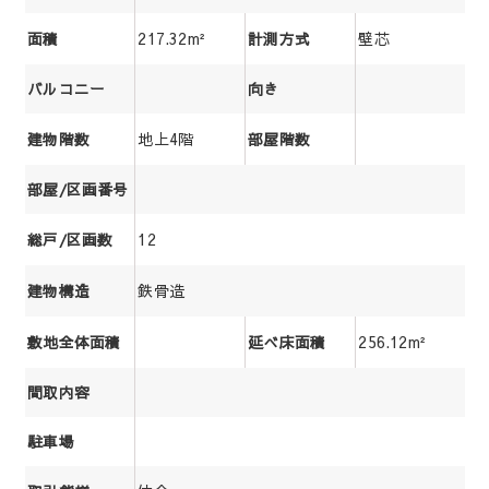
217.32m²
壁芯
面積
計測方式
バルコニー
向き
地上4階
建物階数
部屋階数
部屋/区画番号
12
総戸/区画数
鉄骨造
建物構造
256.12m²
敷地全体面積
延べ床面積
間取内容
駐車場