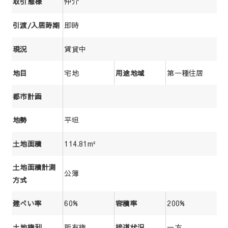
仲介
取引態様
即時
引渡/入居時期
賃貸中
現況
宅地
第一種住居
地目
用途地域
都市計画
平坦
地勢
114.81m²
土地面積
土地面積計測
公簿
方式
60%
200%
建ぺい率
容積率
所有権
一方
土地権利
接道状況