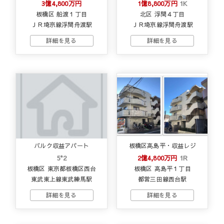
3億4,800万円
1億8,800万円
1K
板橋区 船渡１丁目
北区 浮間４丁目
ＪＲ埼京線浮間舟渡駅
ＪＲ埼京線浮間舟渡駅
バルク収益アパート
板橋区高島平・収益レジ
5*2
2億4,800万円
1R
板橋区 東京都板橋区西台
板橋区 高島平１丁目
東武東上線東武練馬駅
都営三田線西台駅