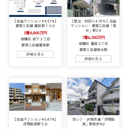
【収益マンション＊4.51%】
【駅近・利回り4.78％】収益
都営三田線 蓮根駅１０分
マンション・都営三田線「西
台」駅2分
2億6,600万円
7億4,200万円
板橋区 坂下３丁目
板橋区 蓮根３丁目
都営三田線蓮根駅
都営三田線西台駅
【収益マンション＊5.67%】
空レジ・JR埼京線「浮間船
浮間船渡駅５分
渡」駅徒歩9分