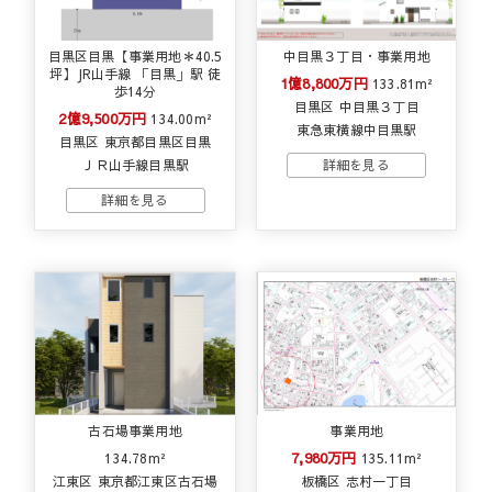
目黒区目黒【事業用地＊40.5
中目黒３丁目・事業用地
坪】JR山手線 「目黒」駅 徒
1億8,800万円
133.81m²
歩14分
目黒区 中目黒３丁目
2億9,500万円
134.00m²
東急東横線中目黒駅
目黒区 東京都目黒区目黒
ＪＲ山手線目黒駅
古石場事業用地
事業用地
7,980万円
134.78m²
135.11m²
江東区 東京都江東区古石場
板橋区 志村一丁目