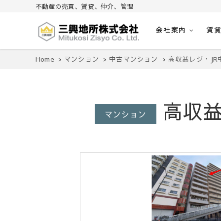
不動産の売買、賃貸、仲介、管理
会社案内
賃
不動産の売買、賃貸、仲介、管理
三興地所株式会社
Home
マンション
中古マンション
高収益レジ・JR
高収益
マンション