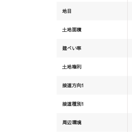
地目
土地面積
建ぺい率
土地権利
接道方向1
接道種別1
周辺環境