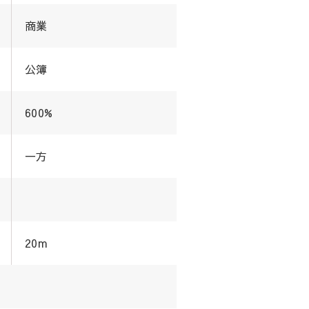
商業
公簿
600%
一方
20m