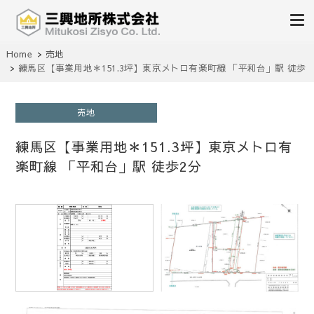
不動産の売買、賃貸、仲介、管理
Home
売地
三興地所株式会社
練馬区【事業用地＊151.3坪】東京メトロ有楽町線 「平和台」駅 徒歩
2分
売地
練馬区【事業用地＊151.3坪】東京メトロ有
楽町線 「平和台」駅 徒歩2分