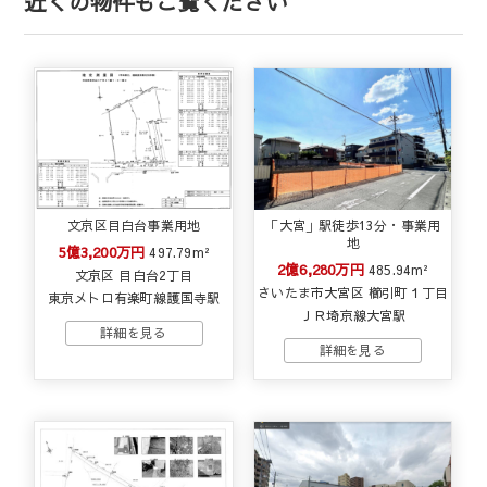
近くの物件もご覧ください
文京区目白台事業用地
「大宮」駅徒歩13分・事業用
地
5億3,200万円
497.79m²
2億6,280万円
485.94m²
文京区 目白台2丁目
さいたま市大宮区 櫛引町１丁目
東京メトロ有楽町線護国寺駅
ＪＲ埼京線大宮駅