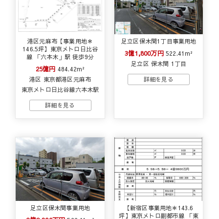
港区元麻布【事業用地＊
足立区保木間1丁目事業用地
146.5坪】東京メトロ日比谷
3億1,800万円
522.41m²
線 「六本木」駅 徒歩9分
足立区 保木間 1丁目
25億円
484.42m²
港区 東京都港区元麻布
東京メトロ日比谷線六本木駅
足立区保木間事業用地
【新宿区事業用地＊143.6
坪】東京メトロ副都市線 「東