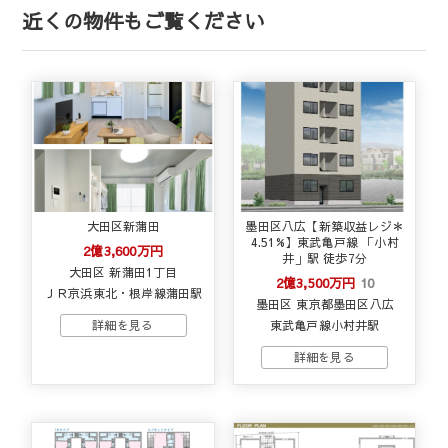
近くの物件もご覧ください
大田区新蒲田
墨田区八広【新築収益レジ＊
4.51%】東武亀戸線 「小村
2億3,600万円
井」駅 徒歩7分
大田区 新蒲田1丁目
2億3,500万円
10
ＪＲ京浜東北・根岸線蒲田駅
墨田区 東京都墨田区八広
東武亀戸線小村井駅