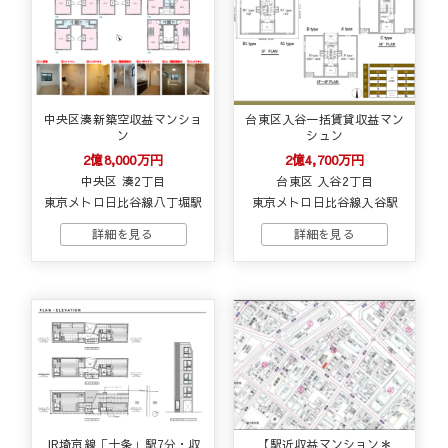
中央区湊新築空収益マンショ
台東区入谷一括賃貸収益マン
ン
シュン
2億8,000万円
2億4,700万円
中央区 湊2丁目
台東区 入谷2丁目
東京メトロ日比谷線八丁堀駅
東京メトロ日比谷線入谷駅
JR埼京線「十条」駅7分・収
【駅近収益マンション＊