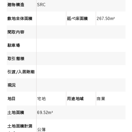
SRC
建物構造
267.50m²
敷地全体面積
延べ床面積
間取内容
駐車場
取引態様
引渡/入居時期
現況
宅地
商業
地目
用途地域
69.52m²
土地面積
土地面積計測
公簿