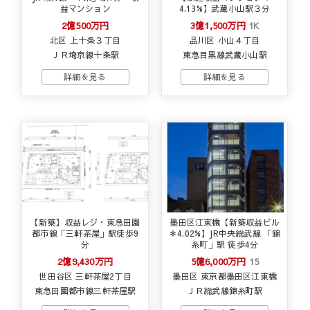
益マンション
4.13%】武蔵小山駅３分
2億500万円
3億1,500万円
1K
北区 上十条３丁目
品川区 小山４丁目
ＪＲ埼京線十条駅
東急目黒線武蔵小山駅
【新築】収益レジ・東急田園
墨田区江東橋【新築収益ビル
都市線「三軒茶屋」駅徒歩9
＊4.02%】JR中央総武線 「錦
分
糸町」駅 徒歩4分
2億9,430万円
5億6,000万円
15
世田谷区 三軒茶屋2丁目
墨田区 東京都墨田区江東橋
東急田園都市線三軒茶屋駅
ＪＲ総武線錦糸町駅