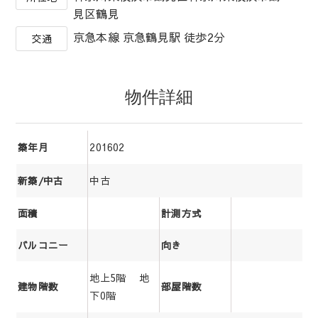
見区鶴見
京急本線 京急鶴見駅 徒歩2分
交通
物件詳細
201602
築年月
中古
新築/中古
面積
計測方式
バルコニー
向き
地上5階 地
建物階数
部屋階数
下0階