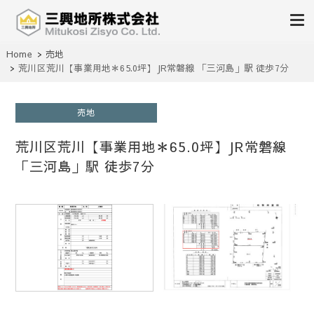
不動産の売買、賃貸、仲介、管理
Home
売地
三興地所株式会社
荒川区荒川【事業用地＊65.0坪】JR常磐線 「三河島」駅 徒歩7分
売地
荒川区荒川【事業用地＊65.0坪】JR常磐線
「三河島」駅 徒歩7分
1
/
1