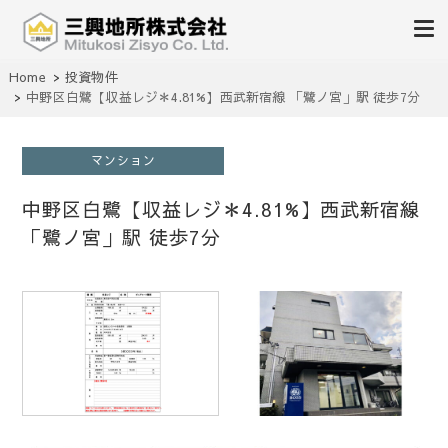
不動産の売買、賃貸、仲介、管理
Home
投資物件
三興地所株式会社
中野区白鷺【収益レジ＊4.81%】西武新宿線 「鷺ノ宮」駅 徒歩7分
マンション
中野区白鷺【収益レジ＊4.81%】西武新宿線
「鷺ノ宮」駅 徒歩7分