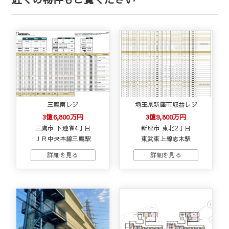
三鷹南レジ
埼玉県新座市収益レジ
3億6,800万円
3億9,800万円
三鷹市 下連雀4丁目
新座市 東北2丁目
ＪＲ中央本線三鷹駅
東武東上線志木駅