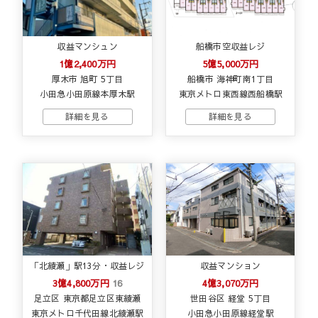
収益マンシュン
船橋市空収益レジ
1億2,400万円
5億5,000万円
厚木市 旭町 5丁目
船橋市 海神町南1丁目
小田急小田原線本厚木駅
東京メトロ東西線西船橋駅
「北綾瀬」駅13分・収益レジ
収益マンション
3億4,800万円
16
4億3,070万円
足立区 東京都足立区東綾瀬
世田谷区 経堂 5丁目
東京メトロ千代田線北綾瀬駅
小田急小田原線経堂駅