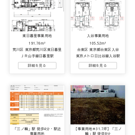
東日暮里事業用地
入谷事業用地
191.76m²
105.52m²
荒川区 東京都荒川区東日暮里
台東区 東京都台東区入谷
ＪＲ山手線日暮里駅
東京メトロ日比谷線入谷駅
「三ノ輪」駅 徒歩4分・駅近
【事業用地＊31.7坪】「三ノ
事業用地
輪」駅 徒歩8分