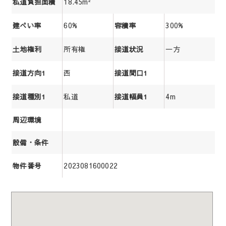
18.45m²
私道負担面積
60%
300%
建ぺい率
容積率
所有権
一方
土地権利
接道状況
西
接道方向1
接道間口1
私道
4m
接道種別1
接道幅員1
周辺環境
設備・条件
2023081600022
物件番号