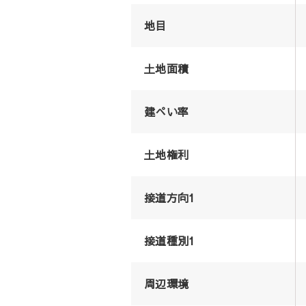
地目
土地面積
建ぺい率
土地権利
接道方向1
接道種別1
周辺環境