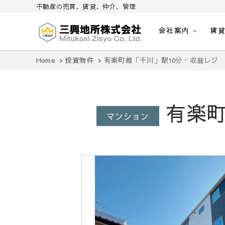
不動産の売買、賃貸、仲介、管理
会社案内
賃
不動産の売買、賃貸、仲介、管理
三興地所株式会社
Home
投資物件
有楽町線「千川」駅10分・収益レジ
有楽町
マンション