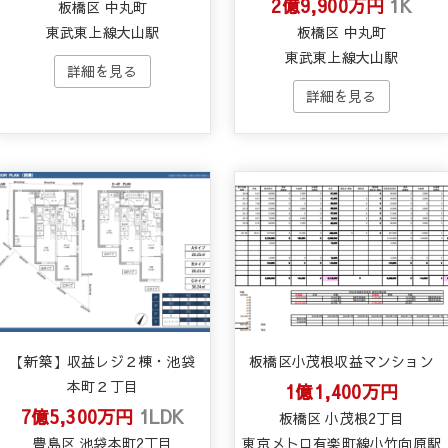
2億9,900万円
1K
板橋区 中丸町
東武東上線大山駅
板橋区 中丸町
東武東上線大山駅
【新築】収益レジ２棟・池袋
板橋区小茂根収益マンション
本町２丁目
1億1,400万円
7億5,300万円
1LDK
板橋区 小茂根2丁目
豊島区 池袋本町2丁目
東京メトロ有楽町線小竹向原駅