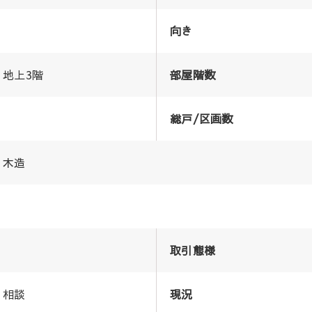
向き
地上3階
部屋階数
総戸/区画数
木造
取引態様
相談
現況