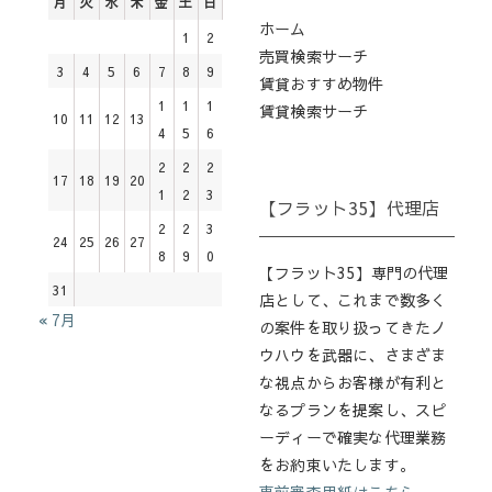
月
火
水
木
金
土
日
ホーム
1
2
売買検索サーチ
3
4
5
6
7
8
9
賃貸おすすめ物件
1
1
1
賃貸検索サーチ
10
11
12
13
4
5
6
2
2
2
17
18
19
20
1
2
3
【フラット35】代理店
2
2
3
24
25
26
27
8
9
0
【フラット35】専門の代理
31
店として、これまで数多く
« 7月
の案件を取り扱ってきたノ
ウハウを武器に、さまざま
な視点からお客様が有利と
なるプランを提案し、スピ
ーディーで確実な代理業務
をお約束いたします。
事前審査用紙はこちら