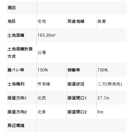
現況
宅地
商業
地目
用途地域
165.28m²
土地面積
土地面積計測
公簿
方式
100%
700%
建ぺい率
容積率
所有権
二方(除角地)
土地権利
接道状況
北西
27.7m
接道方向1
接道間口1
北東
6m
接道方向2
接道間口2
周辺環境