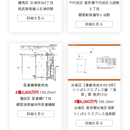
練馬区 石神井台4丁目
千代田区 東京都千代田区九段南
西武新宿線上石神井駅
２丁目
都営新宿線市ヶ谷駅
吾妻橋事業用地
台東区【事業用地＊49.9坪】
つくばエクスプレス線 「浅
4億2,000万円
165.25m²
草」駅 徒歩13分
墨田区 吾妻橋1丁目
3億6,000万円
165.20m²
都営浅草線本所吾妻橋駅
台東区 東京都台東区浅草
つくばエクスプレス浅草駅