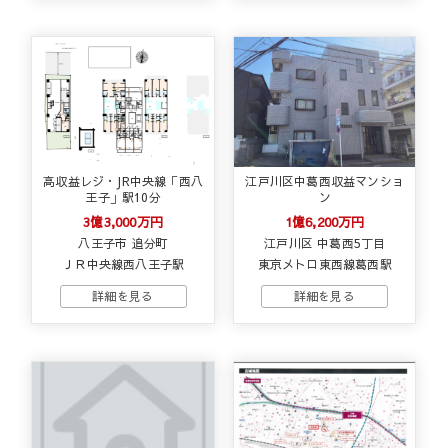
高収益レジ・JR中央線「西八
江戸川区中葛西収益マンショ
王子」駅10分
ン
3億3,000万円
1億6,200万円
八王子市 追分町
江戸川区 中葛西5丁目
ＪＲ中央線西八王子駅
東京メトロ東西線葛西駅