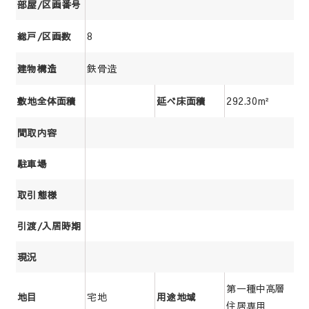
部屋/区画番号
8
総戸/区画数
鉄骨造
建物構造
292.30m²
敷地全体面積
延べ床面積
間取内容
駐車場
取引態様
引渡/入居時期
現況
第一種中高層
宅地
地目
用途地域
住居専用