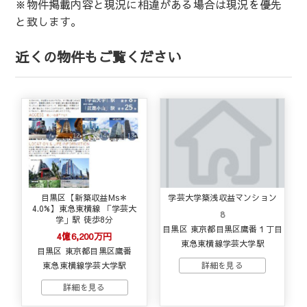
※物件掲載内容と現況に相違がある場合は現況を優先
と致します。
近くの物件もご覧ください
目黒区【新築収益Ms＊
学芸大学築浅収益マンション
4.0%】東急東横線 「学芸大
8
学」駅 徒歩8分
目黒区 東京都目黒区鷹番１丁目
4億6,200万円
東急東横線学芸大学駅
目黒区 東京都目黒区鷹番
東急東横線学芸大学駅