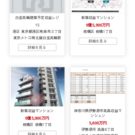
白金高輪建築予定収益レジ
新築収益マンション
15
9億5,900万円
港区 東京都港区南麻布３丁目
板橋区 板橋1丁目
東京メトロ南北線白金高輪駅
新築収益マンション
神奈川県伊勢原市高森収益マ
ンシュン
9億5,900万円
5,600万円
板橋区 板橋1丁目
伊勢原市 高森6丁目