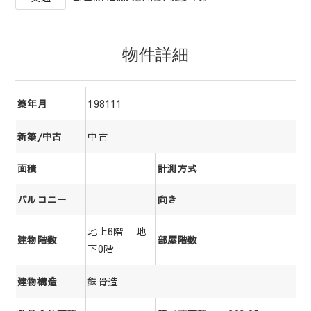
物件詳細
198111
築年月
中古
新築/中古
面積
計測方式
バルコニー
向き
地上6階 地
建物階数
部屋階数
下0階
鉄骨造
建物構造