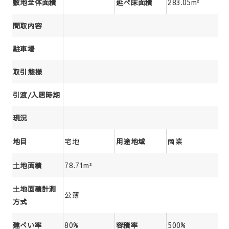
283.05m²
敷地全体面積
延べ床面積
間取内容
駐車場
取引態様
引渡/入居時期
現況
宅地
商業
地目
用途地域
78.71m²
土地面積
土地面積計測
公簿
方式
80%
500%
建ぺい率
容積率