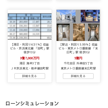
【港区・利回り4.51％】収益
【駅近・利回り3.99％】収益
ビル・京浜東北線 「田町」駅
ビル・東京メトロ銀座線 「末
徒歩13分
広町」駅 徒歩3分
3億7,000万円
5億円
港区 海岸3丁目
千代田区 外神田5丁目
ＪＲ京浜東北・根岸線田町駅
東京メトロ銀座線末広町駅
ローンシミュレーション