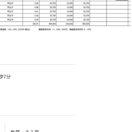
歩7分
新築・未入居