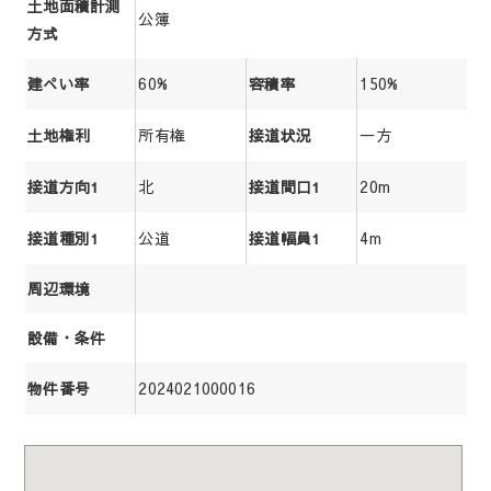
土地面積計測
公簿
方式
60%
150%
建ぺい率
容積率
所有権
一方
土地権利
接道状況
北
20m
接道方向1
接道間口1
公道
4m
接道種別1
接道幅員1
周辺環境
設備・条件
2024021000016
物件番号