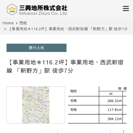
不動産の売買、賃貸、仲介、管理
Home
売地
三興地所株式会社
【事業用地＊116.2坪】事業用地・西武新宿線 「新野方」駅 徒歩7分
建付土地
【事業用地＊116.2坪】事業用地・西武新宿
線 「新野方」駅 徒歩7分