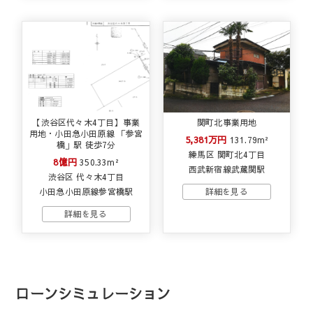
【渋谷区代々木4丁目】事業
関町北事業用地
用地・小田急小田原線 「参宮
5,381万円
131.79m²
橋」駅 徒歩7分
練馬区 関町北4丁目
8億円
350.33m²
西武新宿線武蔵関駅
渋谷区 代々木4丁目
小田急小田原線参宮橋駅
ローンシミュレーション