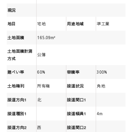
現況
宅地
準工業
地目
用途地域
165.09m²
土地面積
土地面積計測
公簿
方式
60%
300%
建ぺい率
容積率
所有権
角地
土地権利
接道状況
北
接道方向1
接道間口1
4m
接道種別1
接道幅員1
西
接道方向2
接道間口2