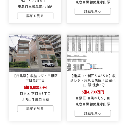
品川区 小山４丁目
東急目黒線武蔵小山駅
東急目黒線武蔵小山駅
【目黒駅】収益レジ・目黒区
【建築中・利回り4.35％】収
下目黒3丁目
益レジ・東急目黒線「武蔵小
山」駅 徒歩6分
8億9,800万円
5億4,790万円
目黒区 下目黒3丁目
目黒区 目黒本町5丁目
ＪＲ山手線目黒駅
東急目黒線武蔵小山駅