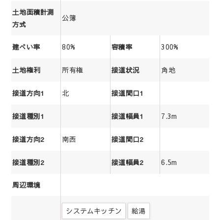
土地面積計測
公簿
方式
80%
300%
建ぺい率
容積率
所有権
角地
土地権利
接道状況
北
接道方向1
接道間口1
7.3m
接道種別1
接道幅員1
南西
接道方向2
接道間口2
6.5m
接道種別2
接道幅員2
周辺環境
システムキッチン
給湯