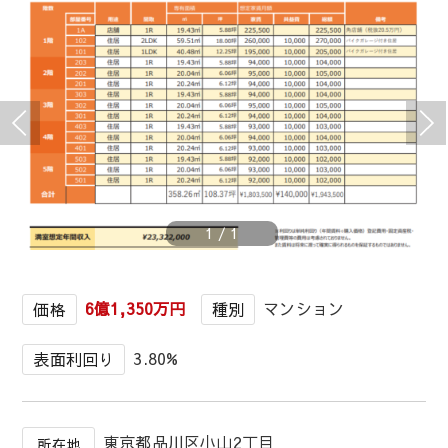
1
/
1
6億1,350万円
マンション
価格
種別
3.80%
表面利回り
東京都品川区小山2丁目
所在地