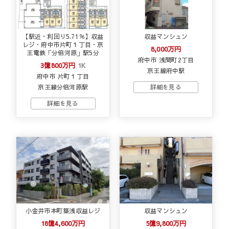
【駅近・利回り5.71％】収益
収益マンシュン
レジ・府中市片町１丁目・京
8,000万円
王電鉄「分倍河原」駅5分
府中市 浅間町2丁目
3億800万円
1K
京王線府中駅
府中市 片町１丁目
京王線分倍河原駅
小金井市本町築浅収益レジ
収益マンシュン
18億4,600万円
5億9,800万円