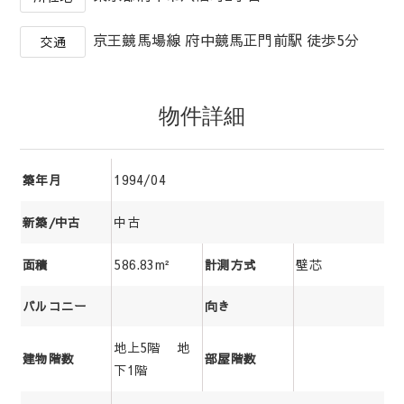
京王競馬場線 府中競馬正門前駅 徒歩5分
交通
物件詳細
1994/04
築年月
中古
新築/中古
586.83m²
壁芯
面積
計測方式
バルコニー
向き
地上5階 地
建物階数
部屋階数
下1階