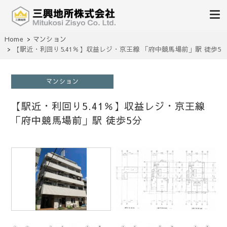
不動産の売買、賃貸、仲介、管理
Home
マンション
三興地所株式会社
【駅近・利回り5.41％】収益レジ・京王線 「府中競馬場前」駅 徒歩5
分
マンション
【駅近・利回り5.41％】収益レジ・京王線
「府中競馬場前」駅 徒歩5分