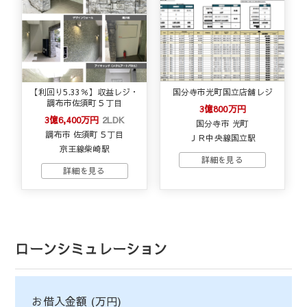
【利回り5.33％】収益レジ・
国分寺市光町国立店舗レジ
調布市佐須町５丁目
3億800万円
3億6,400万円
2LDK
国分寺市 光町
調布市 佐須町５丁目
ＪＲ中央線国立駅
京王線柴崎駅
ローンシミュレーション
お借入金額 (万円)