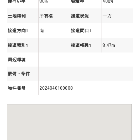
80%
400%
建ぺい率
容積率
所有権
一方
土地権利
接道状況
南
接道方向1
接道間口1
8.47m
接道種別1
接道幅員1
周辺環境
設備・条件
2024040100008
物件番号