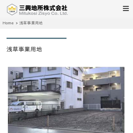
不動産の売買、賃貸、仲介、管理
Home
浅草事業用地
三興地所株式会社
浅草事業用地