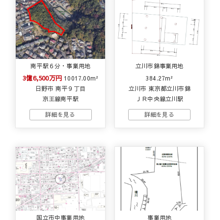
南平駅６分・事業用地
立川市錦事業用地
3億6,500万円
10017.00m²
384.27m²
日野市 南平９丁目
立川市 東京都立川市錦
京王線南平駅
ＪＲ中央線立川駅
国立市中事業用地
事業用地