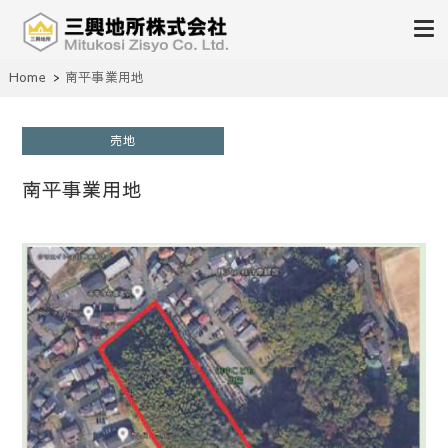
不動産の売買、賃貸、仲介、管理
Home
南平事業用地
三興地所株式会社
売地
南平事業用地