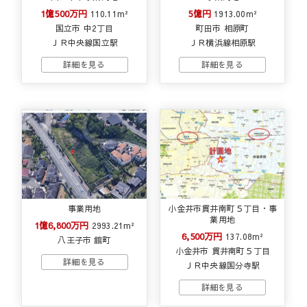
1億500万円
5億円
110.11m²
1913.00m²
国立市 中2丁目
町田市 相原町
ＪＲ中央線国立駅
ＪＲ横浜線相原駅
事業用地
小金井市貫井南町５丁目・事
業用地
1億6,800万円
2993.21m²
6,500万円
137.08m²
八王子市 舘町
小金井市 貫井南町５丁目
ＪＲ中央線国分寺駅