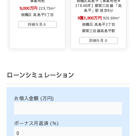
事業用地
板橋区高島平【事業用地＊
278.48坪】都営三田線 「高
9,000万円
229.75m²
島平」駅 徒歩8分
板橋区 高島平5丁目
9億3,900万円
920.00m²
板橋区 高島平2丁目
都営三田線高島平駅
ローンシミュレーション
お借入金額 (万円)
ボーナス月返済 (％)