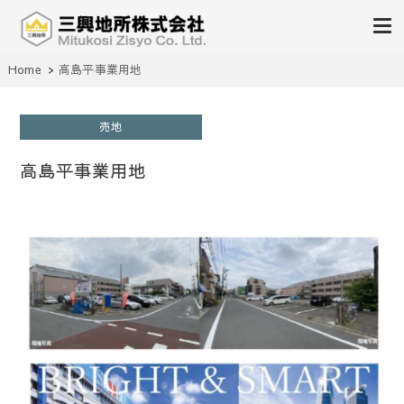
不動産の売買、賃貸、仲介、管理
Home
高島平事業用地
三興地所株式会社
売地
高島平事業用地