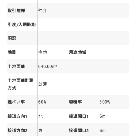
仲介
取引態様
引渡/入居時期
現況
宅地
地目
用途地域
646.00m²
土地面積
土地面積計測
公簿
方式
60%
300%
建ぺい率
容積率
北
6m
接道方向1
接道間口1
東
6m
接道方向2
接道間口2