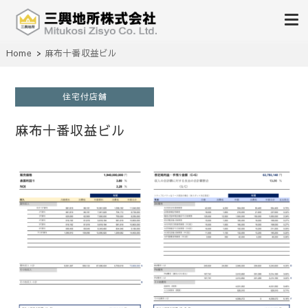
不動産の売買、賃貸、仲介、管理
Home
麻布十番収益ビル
三興地所株式会社
住宅付店舗
麻布十番収益ビル