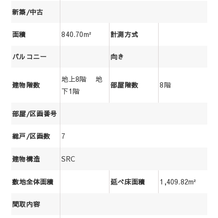
新築/中古
840.70m²
面積
計測方式
バルコニー
向き
地上8階 地
8階
建物階数
部屋階数
下1階
部屋/区画番号
7
総戸/区画数
SRC
建物構造
1,409.82m²
敷地全体面積
延べ床面積
間取内容