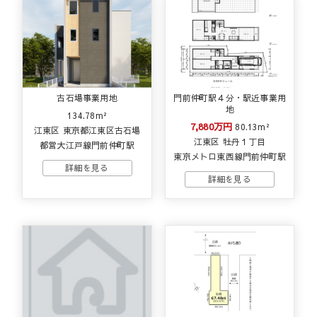
古石場事業用地
門前仲町駅４分・駅近事業用
地
134.78m²
7,880万円
80.13m²
江東区 東京都江東区古石場
江東区 牡丹１丁目
都営大江戸線門前仲町駅
東京メトロ東西線門前仲町駅