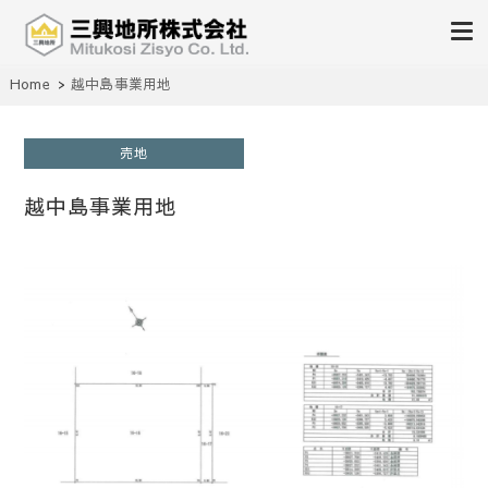
不動産の売買、賃貸、仲介、管理
Home
越中島事業用地
三興地所株式会社
売地
越中島事業用地