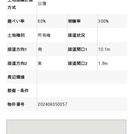
公簿
方式
60%
300%
建ぺい率
容積率
所有権
土地権利
接道状況
南
10.1m
接道方向1
接道間口1
東
1.9m
接道方向2
接道間口2
周辺環境
設備・条件
202408050057
物件番号