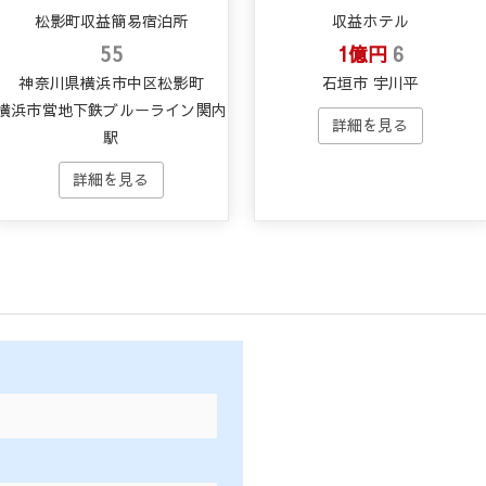
松影町収益簡易宿泊所
収益ホテル
55
1億円
6
神奈川県横浜市中区松影町
石垣市 宇川平
横浜市営地下鉄ブルーライン関内
駅