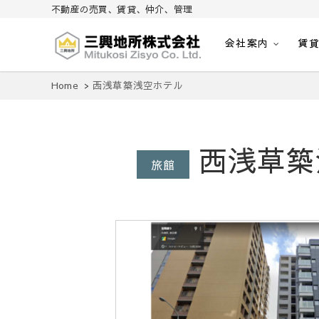
不動産の売買、賃貸、仲介、管理
会社案内
賃
不動産の売買、賃貸、仲介、管理
三興地所株式会社
Home
西浅草築浅空ホテル
西浅草築
旅館