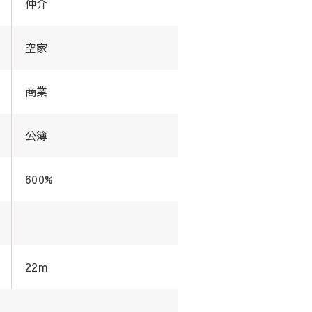
仲介
空家
商業
公簿
600%
22m