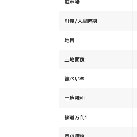
駐車場
引渡/入居時期
地目
土地面積
建ぺい率
土地権利
接道方向1
周辺環境