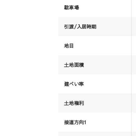
駐車場
引渡/入居時期
地目
土地面積
建ぺい率
土地権利
接道方向1