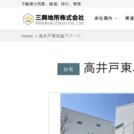
不動産の売買、賃貸、仲介、管理
会社案内
賃
不動産の売買、賃貸、仲介、管理
三興地所株式会社
Home
高井戸東収益アパート
高井戸東
社宅