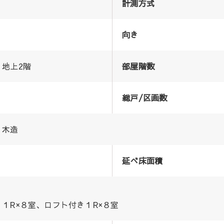
計測方式
向き
地上2階
部屋階数
総戸/区画数
木造
延べ床面積
１R×８室、ロフト付き１R×８室