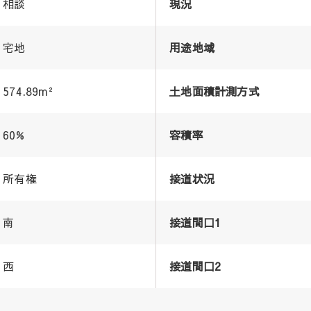
相談
現況
宅地
用途地域
574.89m²
土地面積計測方式
60%
容積率
所有権
接道状況
南
接道間口1
西
接道間口2