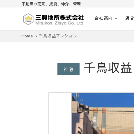
不動産の売買、賃貸、仲介、管理
会社案内
賃
不動産の売買、賃貸、仲介、管理
三興地所株式会社
Home
千鳥収益マンション
千鳥収益
社宅