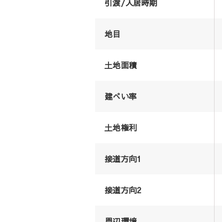
引渡/入居時期
地目
土地面積
建ぺい率
土地権利
接道方向1
接道方向2
周辺環境