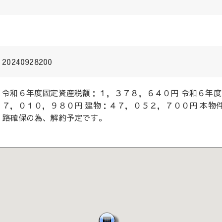
20240928200
令和６年度固定資産税額：１，３７８，６４０円 令和６年度
７，０１０，９８０円 建物：４７，０５２，７００円 本物
路確保の為、解約予定です。