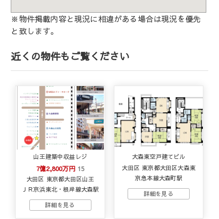
※物件掲載内容と現況に相違がある場合は現況を優先
と致します。
近くの物件もご覧ください
山王建築中収益レジ
大森東空戸建てビル
7億2,800万円
15
大田区 東京都大田区大森東
京急本線大森町駅
大田区 東京都大田区山王
ＪＲ京浜東北・根岸線大森駅