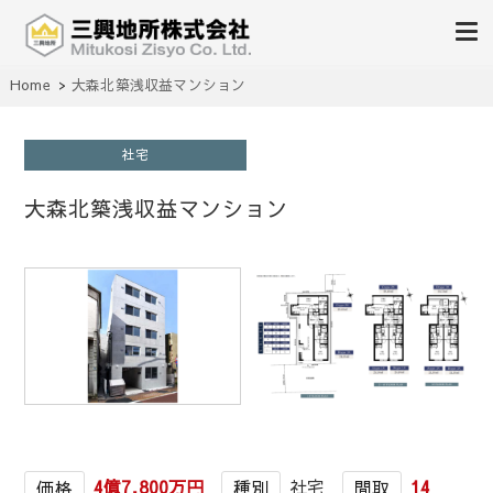
不動産の売買、賃貸、仲介、管理
Home
大森北築浅収益マンション
三興地所株式会社
社宅
大森北築浅収益マンション
1
/
1
4億7,800万円
社宅
14
価格
種別
間取