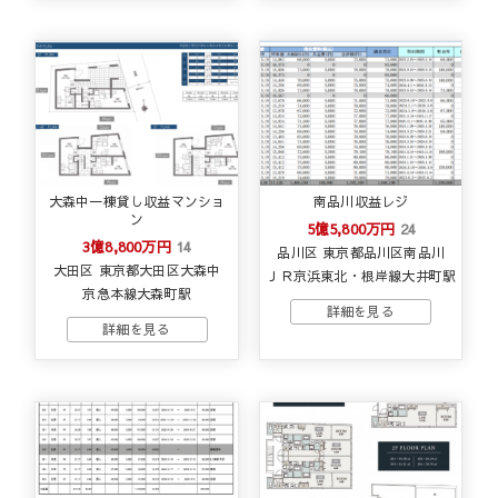
大森中一棟貸し収益マンショ
南品川収益レジ
ン
5億5,800万円
24
3億8,800万円
14
品川区 東京都品川区南品川
大田区 東京都大田区大森中
ＪＲ京浜東北・根岸線大井町駅
京急本線大森町駅