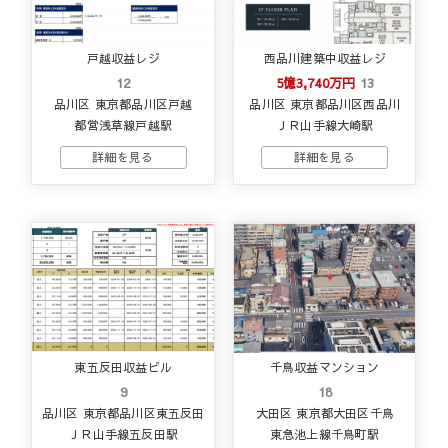
戸越収益レジ
西品川建築中収益レジ
12
5億3,740万円
13
品川区 東京都品川区戸越
品川区 東京都品川区西品川
都営浅草線戸越駅
ＪＲ山手線大崎駅
東五反田収益ビル
千鳥収益マンション
9
18
品川区 東京都品川区東五反田
大田区 東京都大田区千鳥
ＪＲ山手線五反田駅
東急池上線千鳥町駅