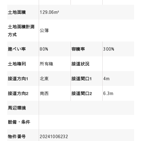
129.06m²
土地面積
土地面積計測
公簿
方式
80%
300%
建ぺい率
容積率
所有権
土地権利
接道状況
北東
4m
接道方向1
接道間口1
南西
6.3m
接道方向2
接道間口2
周辺環境
設備・条件
20241006232
物件番号