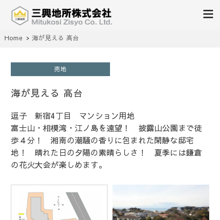
不動産の売買、賃貸、仲介、管理
Home
海が見える 高台
三興地所株式会社
売地
海が見える 高台
逗子 新宿4丁目 マンション用地
富士山・相模湾・江ノ島を遠望！ 披露山公園まで徒
歩４分！ 湘南の潮騒の香りに包まれた閑静な邸宅
地！ 晴れた日の夕陽の素晴らしさ！ 夏季には鎌倉
の花火大会が楽しめます。