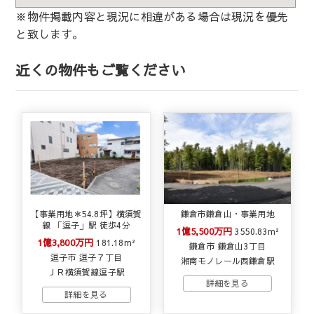
※物件掲載内容と現況に相違がある場合は現況を優先
と致します。
近くの物件もご覧ください
【事業用地＊54.8坪】横須賀
鎌倉市鎌倉山・事業用地
線 「逗子」駅 徒歩4分
1億5,500万円
3550.83m²
1億3,800万円
181.18m²
鎌倉市 鎌倉山3丁目
逗子市 逗子７丁目
湘南モノレール西鎌倉駅
ＪＲ横須賀線逗子駅