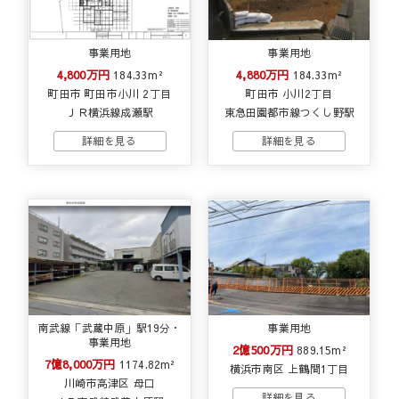
事業用地
事業用地
4,800万円
4,880万円
184.33m²
184.33m²
町田市 町田市小川 2丁目
町田市 小川2丁目
ＪＲ横浜線成瀬駅
東急田園都市線つくし野駅
南武線「武蔵中原」駅19分・
事業用地
事業用地
2億500万円
889.15m²
7億8,000万円
1174.82m²
横浜市南区 上鶴間1丁目
川崎市高津区 母口