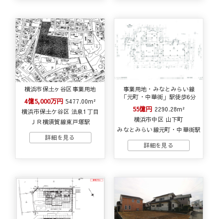
横浜市保土ヶ谷区事業用地
事業用地・みなとみらい線
「元町・中華街」駅徒歩6分
4億5,000万円
5477.00m²
55億円
2290.28m²
横浜市保土ケ谷区 法泉1丁目
横浜市中区 山下町
ＪＲ横須賀線東戸塚駅
みなとみらい線元町・中華街駅