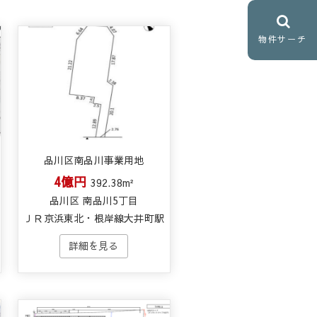
物件サーチ
品川区南品川事業用地
4億円
392.38m²
品川区 南品川5丁目
ＪＲ京浜東北・根岸線大井町駅