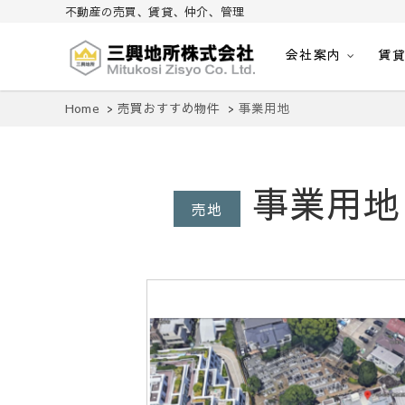
不動産の売買、賃貸、仲介、管理
会社案内
賃
不動産の売買、賃貸、仲介、管理
三興地所株式会社
Home
売買おすすめ物件
事業用地
事業用地
売地