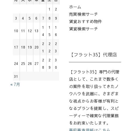
ホーム
1
2
売買検索サーチ
3
4
5
6
7
8
9
賃貸おすすめ物件
1
1
1
賃貸検索サーチ
10
11
12
13
4
5
6
2
2
2
17
18
19
20
1
2
3
【フラット35】代理店
2
2
3
24
25
26
27
8
9
0
【フラット35】専門の代理
31
店として、これまで数多く
« 7月
の案件を取り扱ってきたノ
ウハウを武器に、さまざま
な視点からお客様が有利と
なるプランを提案し、スピ
ーディーで確実な代理業務
をお約束いたします。
事前審査用紙はこちら