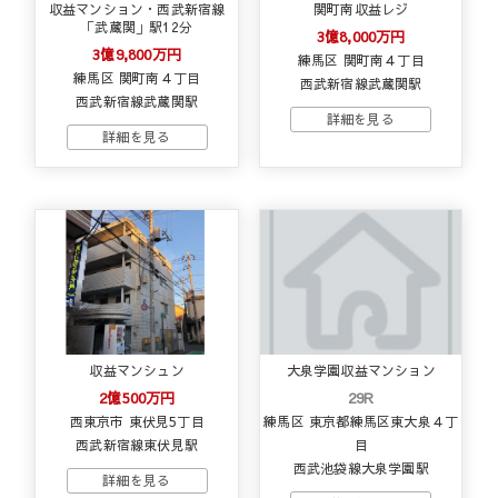
収益マンション・西武新宿線
関町南収益レジ
「武蔵関」駅12分
3億8,000万円
3億9,800万円
練馬区 関町南４丁目
練馬区 関町南４丁目
西武新宿線武蔵関駅
西武新宿線武蔵関駅
収益マンシュン
大泉学園収益マンション
2億500万円
29R
西東京市 東伏見5丁目
練馬区 東京都練馬区東大泉４丁
西武新宿線東伏見駅
目
西武池袋線大泉学園駅