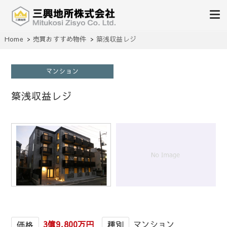
不動産の売買、賃貸、仲介、管理
Home
売買おすすめ物件
築浅収益レジ
三興地所株式会社
マンション
築浅収益レジ
1
/
1
3億9,800万円
マンション
価格
種別