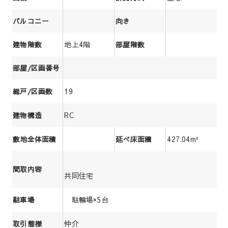
バルコニー
向き
地上4階
建物階数
部屋階数
部屋/区画番号
19
総戸/区画数
RC
建物構造
427.04m²
敷地全体面積
延べ床面積
間取内容
共同住宅
駐輪場×5台
駐車場
仲介
取引態様