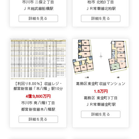
市川市 二俣２丁目
柏市 北柏3丁目
ＪＲ総武線船橋駅
ＪＲ常磐線北柏駅
【利回り8.00％】収益レジ・
葛飾区東金町収益マンシュン
都営新宿線「本八幡」駅10分
1.8万円
4億9,800万円
葛飾区 東金町3丁目
市川市 南八幡1丁目
ＪＲ常磐線金町駅
都営新宿線本八幡駅