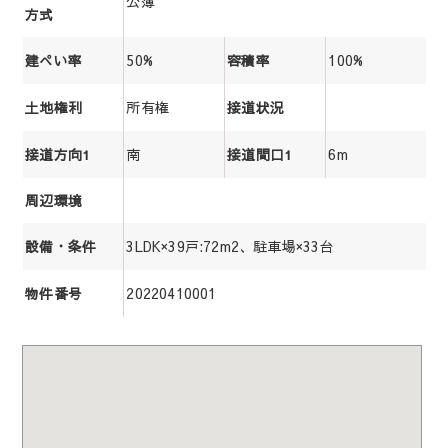
公簿
方式
50%
100%
建ぺい率
容積率
所有権
土地権利
接道状況
南
6m
接道方向1
接道間口1
周辺環境
3LDK×39戸:72m2、駐車場×33台
設備・条件
20220410001
物件番号