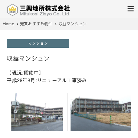
不動産の売買、賃貸、仲介、管理
Home
売買おすすめ物件
収益マンシュン
三興地所株式会社
マンション
収益マンシュン
【現況:賃貸中】
平成29年8月:リニューアル工事済み