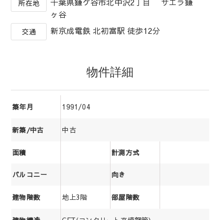
千葉県鎌ケ谷市北中沢2丁目 サエラ鎌
所在地
ヶ谷
新京成電鉄 北初富駅 徒歩12分
交通
物件詳細
1991/04
築年月
中古
新築/中古
面積
計測方式
バルコニー
向き
地上3階
建物階数
部屋階数
CFT(コンクリート充填鋼管)