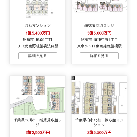
収益マンシュン
船橋市空収益レジ
1億5,400万円
5億5,000万円
船橋市 藤原1丁目
船橋市 海神町南1丁目
ＪＲ武蔵野線船橋法典駅
東京メトロ東西線西船橋駅
千葉県市川市一括賃貸収益レ
千葉県柏市北柏一棟収益マン
ジ
ション
2億2,800万円
2億5,500万円