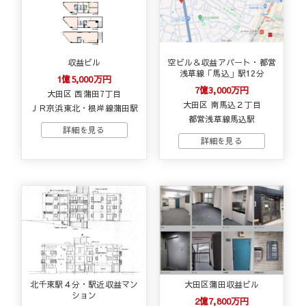
収益ビル
空ビル＆収益アパート・都営
浅草線「馬込」駅12分
1億5,000万円
7億3,000万円
大田区 西蒲田7丁目
大田区 南馬込２丁目
ＪＲ京浜東北・根岸線蒲田駅
都営浅草線馬込駅
北千束駅４分・駅近収益マン
大田区蒲田収益ビル
ション
2億7,800万円