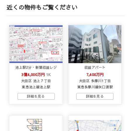
近くの物件もご覧ください
池上駅2分・新築収益レジ
収益アパート
3億4,000万円
1K
7,400万円
大田区 池上７丁目
大田区 多摩川1丁目
東急池上線池上駅
東急多摩川線矢口渡駅