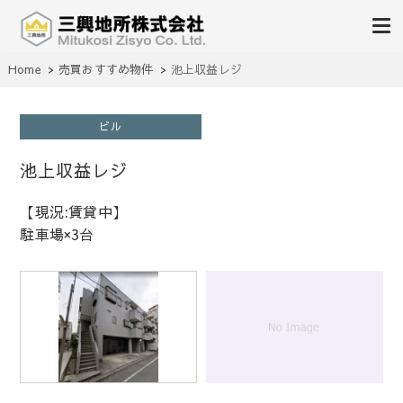
不動産の売買、賃貸、仲介、管理
Home
売買おすすめ物件
池上収益レジ
三興地所株式会社
ビル
池上収益レジ
【現況:賃貸中】
駐車場×3台
1
/
1