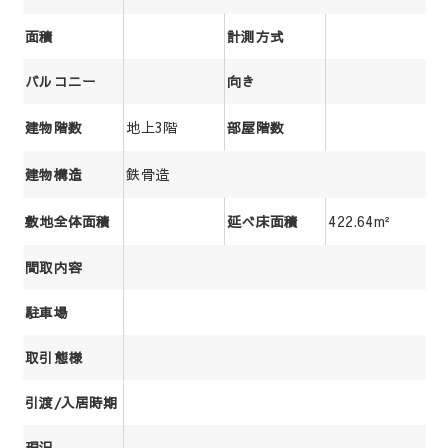
面積
計測方式
バルコニー
向き
地上3階
建物階数
部屋階数
鉄骨造
建物構造
422.64m²
敷地全体面積
延べ床面積
間取内容
駐車場
取引態様
引渡/入居時期
現況