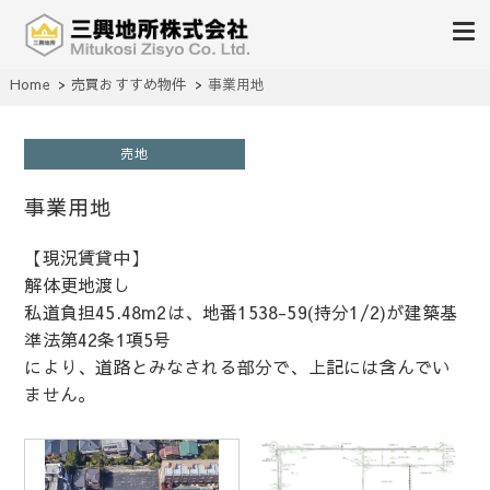
不動産の売買、賃貸、仲介、管理
Home
売買おすすめ物件
事業用地
三興地所株式会社
売地
事業用地
【現況賃貸中】
解体更地渡し
私道負担45.48m2は、地番1538-59(持分1/2)が建築基
準法第42条1項5号
により、道路とみなされる部分で、上記には含んでい
ません。